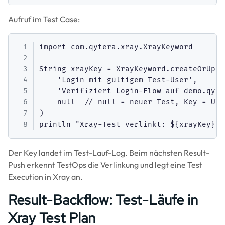
Aufruf im Test Case:
import com.qytera.xray.XrayKeyword

String xrayKey = XrayKeyword.createOrUpda
    'Login mit gültigem Test-User',

    'Verifiziert Login-Flow auf demo.qyte
    null  // null = neuer Test, Key = Upd
)

Der Key landet im Test-Lauf-Log. Beim nächsten Result-
Push erkennt TestOps die Verlinkung und legt eine Test
Execution in Xray an.
Result-Backflow: Test-Läufe in
Xray Test Plan