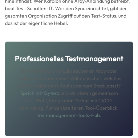
hineinfindet. Wer Katalon ohne Xray-Anbindung betreibt,
baut Test-Schatten-IT. Wer den Sync einrichtet, gibt der
gesamten Organisation Zugriff auf den Test-Status, und
das ist der eigentliche Hebel.
Professionelles Testmanagement
Du willst Katalon Studio sauber an Xray oder
Zephyr Scale anbinden? Oder unsicher, welches
Test-Management-Tool zu deinem Stack passt?
Sprich mit Qytera
und wir klären gemeinsam
Tool-Wahl, Integration-Setup und CI/CD-
Anbindung. Für den breiteren Tool-Überblick:
Testmanagement-Tools-Hub
.