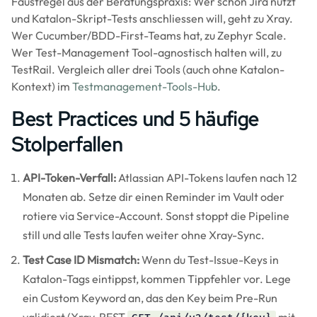
Faustregel aus der Beratungspraxis: Wer schon Jira nutzt
und Katalon-Skript-Tests anschliessen will, geht zu Xray.
Wer Cucumber/BDD-First-Teams hat, zu Zephyr Scale.
Wer Test-Management Tool-agnostisch halten will, zu
TestRail. Vergleich aller drei Tools (auch ohne Katalon-
Kontext) im
Testmanagement-Tools-Hub
.
Best Practices und 5 häufige
Stolperfallen
API-Token-Verfall:
Atlassian API-Tokens laufen nach 12
Monaten ab. Setze dir einen Reminder im Vault oder
rotiere via Service-Account. Sonst stoppt die Pipeline
still und alle Tests laufen weiter ohne Xray-Sync.
Test Case ID Mismatch:
Wenn du Test-Issue-Keys in
Katalon-Tags eintippst, kommen Tippfehler vor. Lege
ein Custom Keyword an, das den Key beim Pre-Run
validiert (Xray-REST
mit