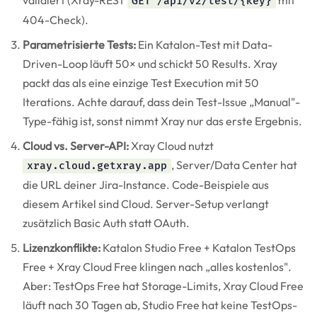
GET /api/v2/test/{key}
404-Check).
Parametrisierte Tests:
Ein Katalon-Test mit Data-
Driven-Loop läuft 50× und schickt 50 Results. Xray
packt das als eine einzige Test Execution mit 50
Iterations. Achte darauf, dass dein Test-Issue „Manual"-
Type-fähig ist, sonst nimmt Xray nur das erste Ergebnis.
Cloud vs. Server-API:
Xray Cloud nutzt
, Server/Data Center hat
xray.cloud.getxray.app
die URL deiner Jira-Instance. Code-Beispiele aus
diesem Artikel sind Cloud. Server-Setup verlangt
zusätzlich Basic Auth statt OAuth.
Lizenzkonflikte:
Katalon Studio Free + Katalon TestOps
Free + Xray Cloud Free klingen nach „alles kostenlos".
Aber: TestOps Free hat Storage-Limits, Xray Cloud Free
läuft nach 30 Tagen ab, Studio Free hat keine TestOps-