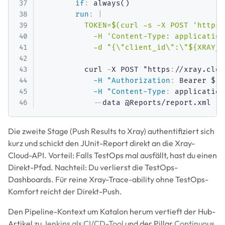
if
:
 always()

run
:
|
          TOKEN=$(curl -s -X POST 'https:
            -H 'Content-Type: application
            -d "{\"client_id\":\"${XRAY_C
          curl 
-
X POST "https
:
//xray.clou
-H "Authorization
:
 Bearer $
{
T
-H "Content-Type
:
 application
-
-
Die zweite Stage (Push Results to Xray) authentifiziert sich
kurz und schickt den JUnit-Report direkt an die Xray-
Cloud-API. Vorteil: Falls TestOps mal ausfällt, hast du einen
Direkt-Pfad. Nachteil: Du verlierst die TestOps-
Dashboards. Für reine Xray-Trace-ability ohne TestOps-
Komfort reicht der Direkt-Push.
Den Pipeline-Kontext um Katalon herum vertieft der Hub-
Artikel zu
Jenkins als CI/CD-Tool
und der Pillar
Continuous