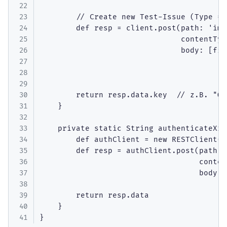
        // Create new Test-Issue (Type = 
        def resp = client.post(path: 'imp
                               contentTyp
                               body: [fie
                                         
                                         
                                         
        return resp.data.key  // z.B. "QY-
    }

    private static String authenticateXray
        def authClient = new RESTClient('
        def resp = authClient.post(path: 
                                   conten
                                   body: 
                                         
        return resp.data

    }
