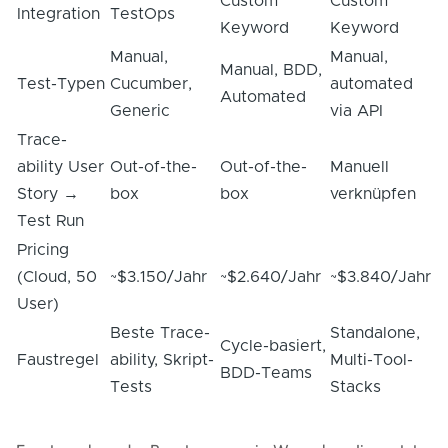
Custom
Custom
Integration
TestOps
Keyword
Keyword
Manual,
Manual,
Manual, BDD,
Test-Typen
Cucumber,
automated
Automated
Generic
via API
Trace-
ability User
Out-of-the-
Out-of-the-
Manuell
Story →
box
box
verknüpfen
Test Run
Pricing
(Cloud, 50
~$3.150/Jahr
~$2.640/Jahr
~$3.840/Jahr
User)
Beste Trace-
Standalone,
Cycle-basiert,
Faustregel
ability, Skript-
Multi-Tool-
BDD-Teams
Tests
Stacks