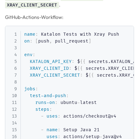
.
XRAY_CLIENT_SECRET
GitHub-Actions-Workflow:
name
:
on
:
[
push
,
 pull_request
]
env
:
KATALON_API_KEY
:
 $
{
{
 secrets.KATALON_AP
XRAY_CLIENT_ID
:
 $
{
{
 secrets.XRAY_CLIENT
XRAY_CLIENT_SECRET
:
 $
{
{
 secrets.XRAY_CL
jobs
:
test-and-push
:
runs-on
:
 ubuntu
-
latest

steps
:
-
uses
:
 actions/checkout@v4

-
name
:
 Setup Java 21

uses
:
 actions/setup
-
java@v4
