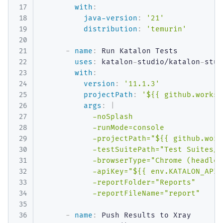
with
:
java-version
:
'21'
distribution
:
'temurin'
-
name
:
 Run Katalon Tests

uses
:
 katalon
-
studio/katalon
-
stud
with
:
version
:
'11.1.3'
projectPath
:
'${{ github.worksp
args
:
|
            -noSplash

            -runMode=console

            -projectPath="${{ github.work
            -testSuitePath="Test Suites/R
            -browserType="Chrome (headless
            -apiKey="${{ env.KATALON_API_
            -reportFolder="Reports"

            -reportFileName="report"
-
name
:
 Push Results to Xray
