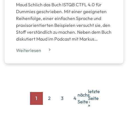
Maud Schlich das Buch ISTQB CTFL 4.0 für
Dummies geschrieben. Mit einer geeigneten
Reihenfolge, einer einfachen Sprache und
praxisorientierten Beispielen versucht sie, den
Stoff verständlich zu machen. Neben dem Buch
diskutiert Maud im Podcast mit Markus…
Weiterlesen
letzte
Pagination
nächste
1
2
3
4
Seite
Current
Page
Page
Page
Next
letzte
Seite ›
»
page
page
Seite
»