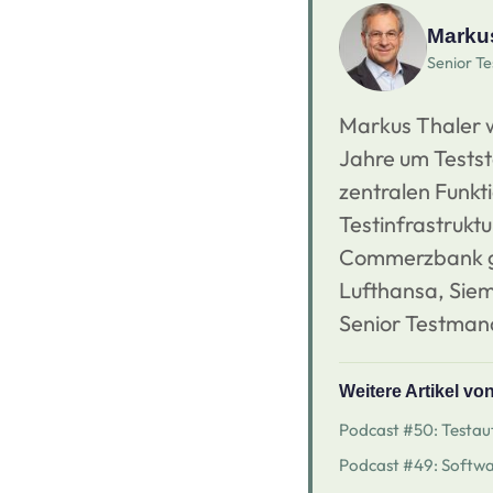
Markus
Senior Te
Markus Thaler w
Jahre um Testst
zentralen Funkt
Testinfrastrukt
Commerzbank ge
Lufthansa, Siem
Senior Testmana
Weitere Artikel vo
Podcast #50: Testaut
Podcast #49: Softwa