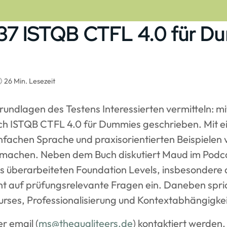
37 ISTQB CTFL 4.0 für D
 26 Min. Lesezeit
Grundlagen des Testens Interessierten vermitteln: mi
ch ISTQB CTFL 4.0 für Dummies geschrieben. Mit e
nfachen Sprache und praxisorientierten Beispielen v
zu machen. Neben dem Buch diskutiert Maud im Podc
s überarbeiteten Foundation Levels, insbesondere
ht auf prüfungsrelevante Fragen ein. Daneben spric
urses, Professionalisierung und Kontextabhängigkei
r email (
ms@thequaliteers.de
) kontaktiert werden.