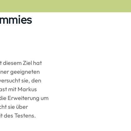
ummies
t diesem Ziel hat
iner geeigneten
ersucht sie, den
ast mit Markus
 die Erweiterung um
ht sie über
t des Testens.