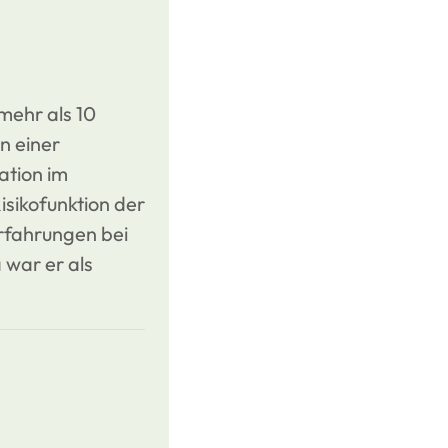
mehr als 10
n einer
ation im
sikofunktion der
rfahrungen bei
 war er als