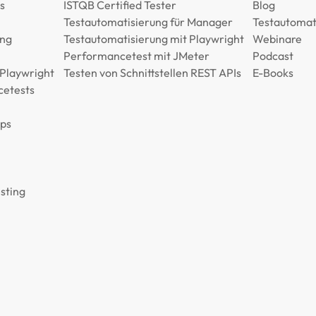
s
ISTQB Certified Tester
Blog
Testautomatisierung für Manager
Testautomat
ng
Testautomatisierung mit Playwright
Webinare
Performancetest mit JMeter
Podcast
 Playwright
Testen von Schnittstellen REST APIs
E-Books
cetests
Ops
sting