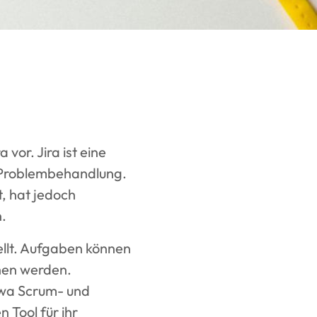
a vor. Jira ist eine
 Problembehandlung.
, hat jedoch
.
ellt. Aufgaben können
ehen werden.
twa Scrum- und
 Tool für ihr