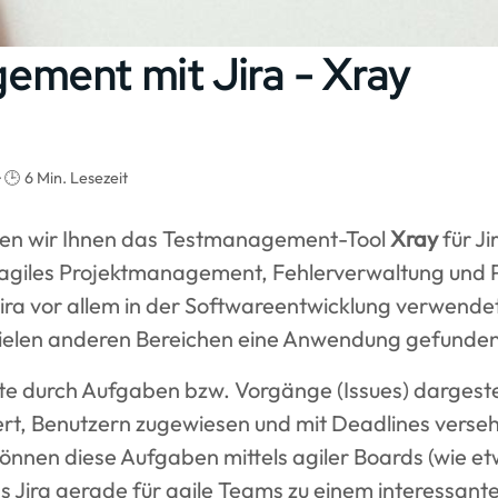
ment mit Jira - Xray
🕒 6 Min. Lesezeit
ellen wir Ihnen das Testmanagement-Tool
Xray
für Jir
giles Projektmanagement, Fehlerverwaltung und
ira vor allem in der Softwareentwicklung verwendet
 vielen anderen Bereichen eine Anwendung gefunden
kte durch Aufgaben bzw. Vorgänge (Issues) dargest
iert, Benutzern zugewiesen und mit Deadlines vers
önnen diese Aufgaben mittels agiler Boards (wie e
Jira gerade für agile Teams zu einem interessanten