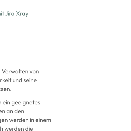
t Jira Xray
m Verwalten von
rkeit und seine
ssen.
h ein geeignetes
en an den
gen werden in einem
ch werden die