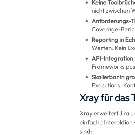
Keine Toolbrüch
nicht zwischen 
Anforderungs-Tr
Coverage-Berich
Reporting in Echt
Werten. Kein Ex
API-Integration 
Frameworks push
Skalierbar in g
Executions, Konfl
Xray für das
Xray erweitert Jira u
einfache Interaktion
sind: