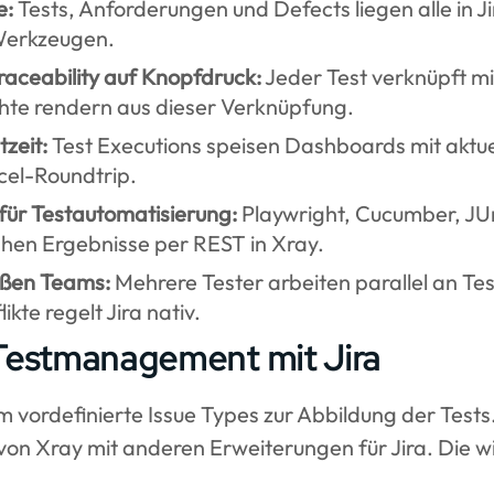
e:
Tests, Anforderungen und Defects liegen alle in J
Werkzeugen.
aceability auf Knopfdruck:
Jeder Test verknüpft mi
te rendern aus dieser Verknüpfung.
zeit:
Test Executions speisen Dashboards mit aktue
cel-Roundtrip.
für Testautomatisierung:
Playwright, Cucumber, JUn
en Ergebnisse per REST in Xray.
roßen Teams:
Mehrere Tester arbeiten parallel an Tes
ikte regelt Jira nativ.
 Testmanagement mit Jira
m vordefinierte Issue Types zur Abbildung der Tests
 von Xray mit anderen Erweiterungen für Jira. Die 