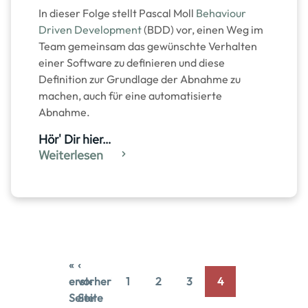
In dieser Folge stellt Pascal Moll
Behaviour
Driven Development
(BDD) vor, einen Weg im
Team gemeinsam das gewünschte Verhalten
einer Software zu definieren und diese
Definition zur Grundlage der Abnahme zu
machen, auch für eine automatisierte
Abnahme.
Hör' Dir hier…
Weiterlesen
«
‹
Pagination
erste
vorherige
1
2
3
4
First
Prev
Page
Page
Page
Current
Seite
Seite
page
page
page