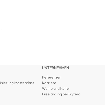
,
UNTERNEHMEN
Referenzen
Kundenbewertungen und Erfahrungen zu
isierung Masterclass
Karriere
Qytera Quality GmbH
Werte und Kultur
Freelancing bei Qytera
%
100
SEHR GUT
Empfehlungen auf
ProvenExpert.com
5,00
/
4,94