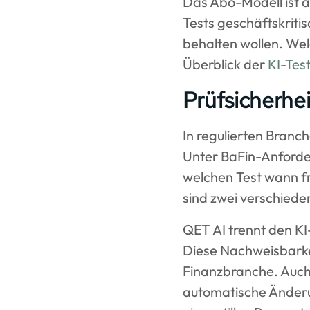
Das Abo-Modell ist at
Tests geschäftskriti
behalten wollen. Wel
Überblick der
KI-Tes
Prüfsicherhei
In regulierten Branc
Unter BaFin-Anforde
welchen Test wann fr
sind zwei verschiede
QET AI trennt den KI
Diese Nachweisbarkei
Finanzbranche. Auch
automatische Änderun