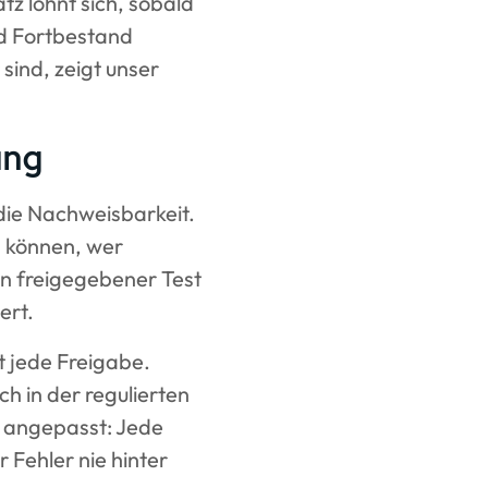
tz lohnt sich, sobald
nd Fortbestand
ind, zeigt unser
ung
 die Nachweisbarkeit.
 können, wer
in freigegebener Test
ert.
t jede Freigabe.
h in der regulierten
t angepasst: Jede
 Fehler nie hinter