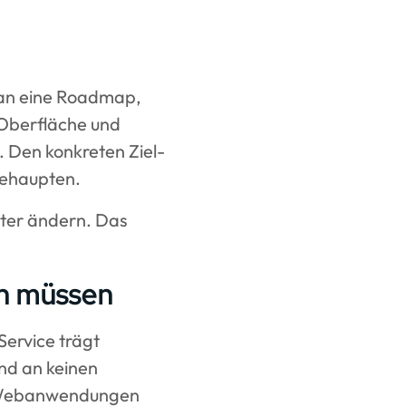
e an eine Roadmap,
r Oberfläche und
e. Den konkreten Ziel-
behaupten.
eter ändern. Das
en müssen
Service trägt
und an keinen
ür Webanwendungen