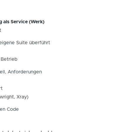
 als Service (Werk)
t
 eigene Suite überführt
 Betrieb
ll, Anforderungen
rt
wright, Xray)
den Code