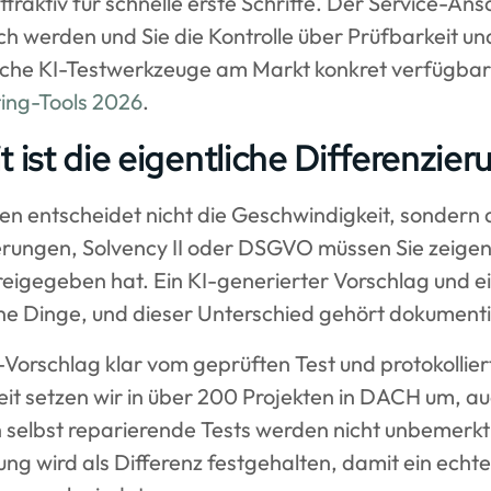
traktiv für schnelle erste Schritte. Der Service-Ansa
sch werden und Sie die Kontrolle über Prüfbarkeit u
che KI-Testwerkzeuge am Markt konkret verfügbar s
ting-Tools 2026
.
t ist die eigentliche Differenzier
hen entscheidet nicht die Geschwindigkeit, sondern
rungen, Solvency II oder DSGVO müssen Sie zeigen
eigegeben hat. Ein KI-generierter Vorschlag und e
ne Dinge, und dieser Unterschied gehört dokumenti
-Vorschlag klar vom geprüften Test und protokollier
t setzen wir in über 200 Projekten in DACH um, auc
 selbst reparierende Tests werden nicht unbemerk
g wird als Differenz festgehalten, damit ein echter