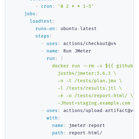
-
cron
:
'0 2 * * 1-5'
jobs
:
loadtest
:
runs-on
:
 ubuntu
-
latest

steps
:
-
uses
:
 actions/checkout@v4

-
name
:
 Run JMeter

run
:
|
          docker run --rm -v ${{ github.w
            justb4/jmeter:5.6.3 \

            -n -t /tests/plan.jmx \

            -l /tests/results.jtl \

            -e -o /tests/report-html/ \

            -Jhost=staging.example.com -J
-
uses
:
 actions/upload
-
artifact@v4

with
:
name
:
 jmeter
-
report

path
:
 report
-
html/