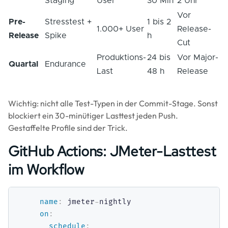
Staging
User
30 Min
2 Uhr
Vor
Pre-
Stresstest +
1 bis 2
1.000+ User
Release-
Release
Spike
h
Cut
Produktions-
24 bis
Vor Major-
Quartal
Endurance
Last
48 h
Release
Wichtig: nicht alle Test-Typen in der Commit-Stage. Sonst
blockiert ein 30-minütiger Lasttest jeden Push.
Gestaffelte Profile sind der Trick.
GitHub Actions: JMeter-Lasttest
im Workflow
name
:
 jmeter
-
on
:
schedule
: