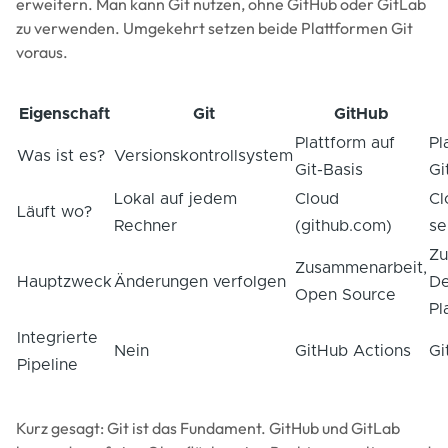
erweitern. Man kann Git nutzen, ohne GitHub oder GitLab
zu verwenden. Umgekehrt setzen beide Plattformen Git
voraus.
Eigenschaft
Git
GitHub
Plattform auf
Pl
Was ist es?
Versionskontrollsystem
Git-Basis
Gi
Lokal auf jedem
Cloud
Cl
Läuft wo?
Rechner
(github.com)
se
Zu
Zusammenarbeit,
Hauptzweck
Änderungen verfolgen
D
Open Source
Pl
Integrierte
Nein
GitHub Actions
Gi
Pipeline
Kurz gesagt: Git ist das Fundament. GitHub und GitLab