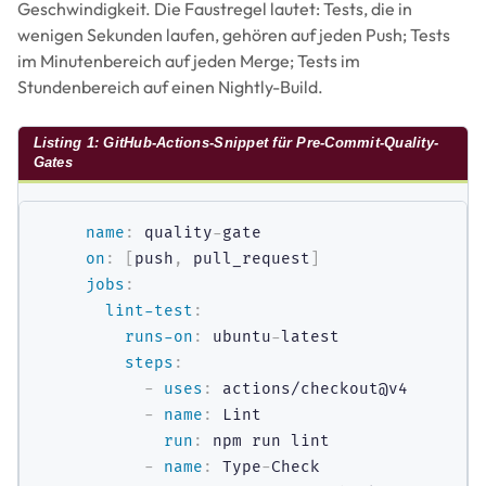
Geschwindigkeit. Die Faustregel lautet: Tests, die in
wenigen Sekunden laufen, gehören auf jeden Push; Tests
im Minutenbereich auf jeden Merge; Tests im
Stundenbereich auf einen Nightly-Build.
Listing 1: GitHub-Actions-Snippet für Pre-Commit-Quality-
Gates
name
:
 quality
-
on
:
[
push
,
 pull_request
]
jobs
:
lint-test
:
runs-on
:
 ubuntu
-
latest

steps
:
-
uses
:
 actions/checkout@v4

-
name
:
 Lint

run
:
 npm run lint

-
name
:
 Type
-
Check
