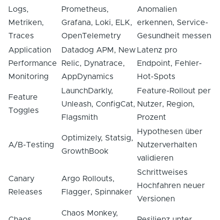
Logs,
Prometheus,
Anomalien
Metriken,
Grafana, Loki, ELK,
erkennen, Service-
Traces
OpenTelemetry
Gesundheit messen
Application
Datadog APM, New
Latenz pro
Performance
Relic, Dynatrace,
Endpoint, Fehler-
Monitoring
AppDynamics
Hot-Spots
LaunchDarkly,
Feature-Rollout per
Feature
Unleash, ConfigCat,
Nutzer, Region,
Toggles
Flagsmith
Prozent
Hypothesen über
Optimizely, Statsig,
A/B-Testing
Nutzerverhalten
GrowthBook
validieren
Schrittweises
Canary
Argo Rollouts,
Hochfahren neuer
Releases
Flagger, Spinnaker
Versionen
Chaos Monkey,
Chaos
Resilienz unter