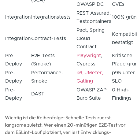
OWASP DC
CVEs
REST Assured,
Integration
Integrationstests
100% grün
Testcontainers
Pact, Spring
Kompatibil
Integration
Contract-Tests
Cloud
bestätigt
Contract
Pre-
E2E-Tests
Playwright
,
Kritische
Deploy
(Smoke)
Cypress
Pfade grü
Pre-
Performance-
k6, JMeter,
p95 unter
Deploy
Smoke
Gatling
SLO
Pre-
OWASP ZAP,
0 High-
DAST
Deploy
Burp Suite
Findings
Wichtig ist die Reihenfolge: Schnelle Tests zuerst,
langsame zuletzt. Wer einen 20-minütigen E2E-Test vor
dem ESLint-Lauf platziert, verliert Entwicklungs-