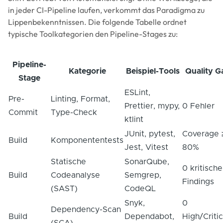
in jeder CI-Pipeline laufen, verkommt das Paradigma zu
Lippenbekenntnissen. Die folgende Tabelle ordnet
typische Toolkategorien den Pipeline-Stages zu:
Pipeline-
Kategorie
Beispiel-Tools
Quality G
Stage
ESLint,
Pre-
Linting, Format,
Prettier, mypy,
0 Fehler
Commit
Type-Check
ktlint
JUnit, pytest,
Coverage 
Build
Komponententests
Jest, Vitest
80%
Statische
SonarQube,
0 kritische
Build
Codeanalyse
Semgrep,
Findings
(SAST)
CodeQL
Snyk,
0
Dependency-Scan
Build
Dependabot,
High/Critic
(SCA)