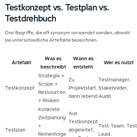
Testkonzept vs. Testplan vs.
Testdrehbuch
Drei Begriffe, die oft synonym verwendet werden, obwohl
sie unterschiedliche Artefakte bezeichnen.
Was es
Wann es
Artefakt
Wer es nutzt
beschreibt
entsteht
Strategie +
Zu
Testmanager,
Scope +
Testkonzept
Projektstart,
Stakeholder,
Ressourcen
dann lebend
Audit
+ Risiken
Konkrete
Aus
Zeitplanung
Testkonzept
+
Test-Team, Test
Testplan
abgeleitet,
Reihenfolge
Lead