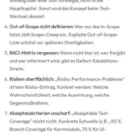
Anhang oder eine Tool-Strategie, nicht in die
Hauptkapitel. Sonst wird das Konzept beim Tool-
Wechsel obsolet.
Out-of-Scope nicht definieren:
Wer nur das In-Scope
listet, lädt Scope-Creep ein. Explizite Out-of-Scope-
Liste schützt vor späteren Streitigkeiten.
RACI-Matrix vergessen:
Wenn nicht klar ist, wer freigibt
und wer informiert wird, gibt es Defect-Eskalations-
Streits.
Risiken oberflächlich:
„Risiko: Performance-Probleme"
ist kein Risiko-Eintrag. Konkret werden: Welche
Wahrscheinlichkeit, welche Auswirkung, welche
Gegenmaßnahme.
Akzeptanzkriterien unscharf:
„Akzeptable Test-
Coverage" reicht nicht. Konkrete Schwelle (z.B. „90 %
Branch Coverage für Kernmodule, 70 % für UI-