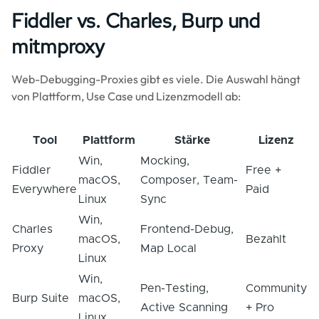
Fiddler vs. Charles, Burp und
mitmproxy
Web-Debugging-Proxies gibt es viele. Die Auswahl hängt
von Plattform, Use Case und Lizenzmodell ab:
Tool
Plattform
Stärke
Lizenz
Win,
Mocking,
Fiddler
Free +
macOS,
Composer, Team-
Everywhere
Paid
Linux
Sync
Win,
Charles
Frontend-Debug,
macOS,
Bezahlt
Proxy
Map Local
Linux
Win,
Pen-Testing,
Community
Burp Suite
macOS,
Active Scanning
+ Pro
Linux